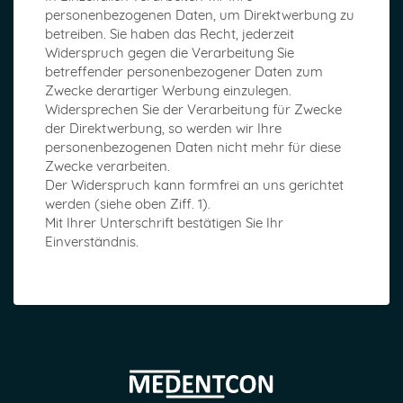
personenbezogenen Daten, um Direktwerbung zu
betreiben. Sie haben das Recht, jederzeit
Widerspruch gegen die Verarbeitung Sie
betreffender personenbezogener Daten zum
Zwecke derartiger Werbung einzulegen.
Widersprechen Sie der Verarbeitung für Zwecke
der Direktwerbung, so werden wir Ihre
personenbezogenen Daten nicht mehr für diese
Zwecke verarbeiten.
Der Widerspruch kann formfrei an uns gerichtet
werden (siehe oben Ziff. 1).
Mit Ihrer Unterschrift bestätigen Sie Ihr
Einverständnis.